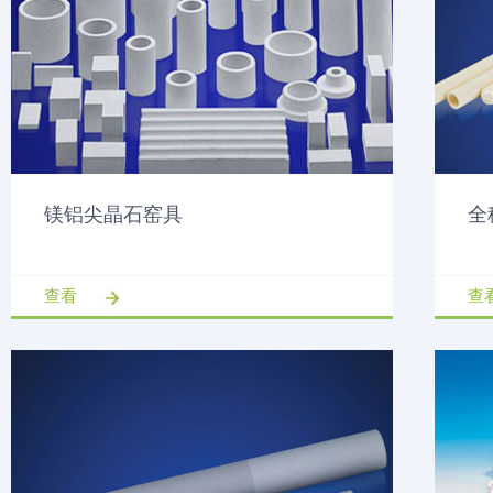
镁铝尖晶石窑具
全
查看
查