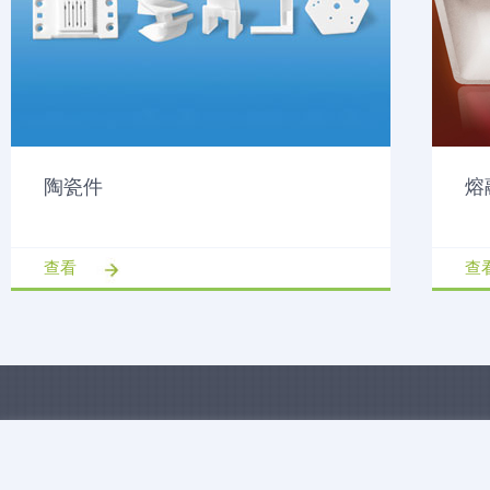
陶瓷件
熔
查看
查